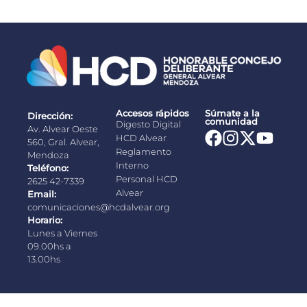
Accesos rápidos
Súmate a la
Dirección:
comunidad
Digesto Digital
Av. Alvear Oeste
HCD Alvear
560, Gral. Alvear,
Reglamento
Mendoza
Interno
Teléfono:
Personal HCD
2625 42-7339
Alvear
Email:
comunicaciones@hcdalvear.org
Horario:
Lunes a Viernes
09.00hs a
13.00hs