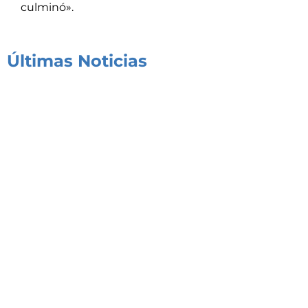
culminó».
Últimas Noticias
Congreso de Seguridad y Respuesta Integral a
Emergencias de Alta Complejidad
03/08/2026