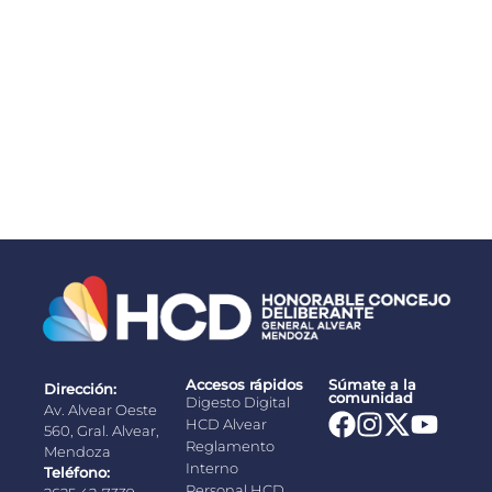
Congreso de Seguridad y Respuesta Integral a
Emergencias de Alta Complejidad
03/08/2026
Accesos rápidos
Súmate a la
Dirección:
comunidad
Digesto Digital
Av. Alvear Oeste
HCD Alvear
560, Gral. Alvear,
Reglamento
Mendoza
Interno
Teléfono:
Personal HCD