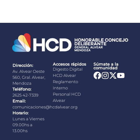
Accesos rápidos
Súmate a la
Dirección:
comunidad
Digesto Digital
Av. Alvear Oeste
HCD Alvear
560, Gral. Alvear,
Reglamento
Mendoza
Interno
Teléfono:
Personal HCD
2625 42-7339
Alvear
Email:
comunicaciones@hcdalvear.org
Horario:
Lunes a Viernes
09.00hs a
13.00hs