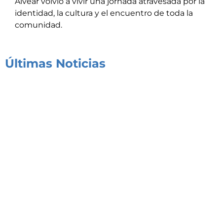
Alvear volvió a vivir una jornada atravesada por la
identidad, la cultura y el encuentro de toda la
comunidad.
Últimas Noticias
Congreso de Seguridad y Respuesta Integral a
Emergencias de Alta Complejidad
03/08/2026