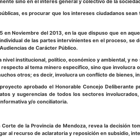
nte sino en el interés general y colectivo de la socieda
s públicas, es procurar que los intereses ciudadanos sea
5 en Noviembre del 2013, en la que dispuso que en aquel
 individual de las partes intervinientes en el proceso, se
Audiencias de Carácter Público.
 nivel institucional, político, económico y ambiental, y n
ólo respecto al tema minero específico, sino que involucra
chos otros; es decir, involucra un conflicto de bienes, in
l proyecto aprobado el Honorable Concejo Deliberante p
atos y sugerencias de todos los sectores involucrados, 
nformativa y/o conciliatoria.
a Corte de la Provincia de Mendoza, revea la decisión t
ugar al recurso de aclaratoria y reposición en subsidio, in