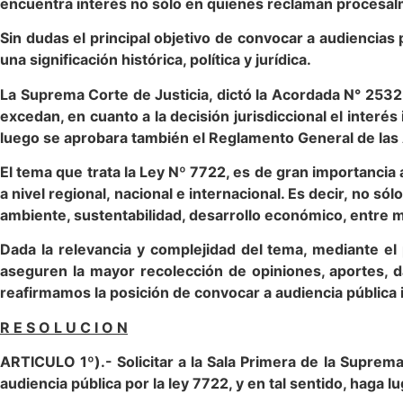
encuentra interés no sólo en quienes reclaman procesalme
Sin dudas el principal objetivo de convocar a audiencia
una significación histórica, política y jurídica.
La Suprema Corte de Justicia, dictó la Acordada N° 2532
excedan, en cuanto a la decisión jurisdiccional el interés
luego se aprobara también el Reglamento General de las 
El tema que trata la Ley Nº 7722, es de gran importancia a
a nivel regional, nacional e internacional. Es decir, no s
ambiente, sustentabilidad, desarrollo económico, entre mu
Dada la relevancia y complejidad del tema, mediante e
aseguren la mayor recolección de opiniones, aportes, d
reafirmamos la posición de convocar a audiencia pública i
R E S O L U C I O N
ARTICULO 1º).- Solicitar a la Sala Primera de la Suprem
audiencia pública por la ley 7722, y en tal sentido, haga l