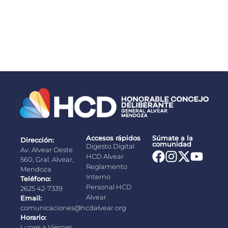
Congreso de Seguridad y Respuesta Integral a
Emergencias de Alta Complejidad
03/08/2026
Accesos rápidos
Súmate a la
Dirección:
comunidad
Digesto Digital
Av. Alvear Oeste
HCD Alvear
560, Gral. Alvear,
Reglamento
Mendoza
Interno
Teléfono:
Personal HCD
2625 42-7339
Alvear
Email:
comunicaciones@hcdalvear.org
Horario:
Lunes a Viernes