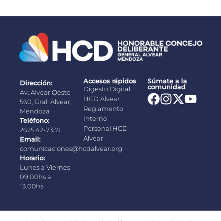
Accesos rápidos
Súmate a la
Dirección:
comunidad
Digesto Digital
Av. Alvear Oeste
HCD Alvear
560, Gral. Alvear,
Reglamento
Mendoza
Interno
Teléfono:
Personal HCD
2625 42-7339
Alvear
Email:
comunicaciones@hcdalvear.org
Horario:
Lunes a Viernes
09.00hs a
13.00hs