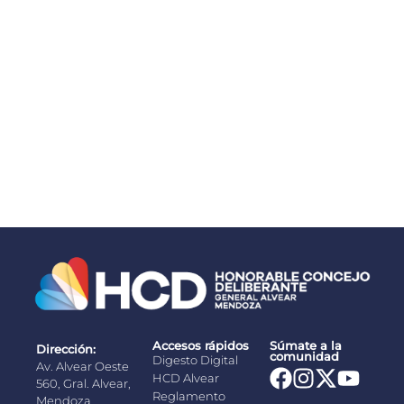
Congreso de Seguridad y Respuesta Integral a
Emergencias de Alta Complejidad
03/08/2026
Accesos rápidos
Súmate a la
Dirección:
comunidad
Digesto Digital
Av. Alvear Oeste
HCD Alvear
560, Gral. Alvear,
Reglamento
Mendoza