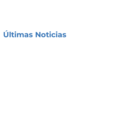
Últimas Noticias
Congreso de Seguridad y Respuesta Integral a
Emergencias de Alta Complejidad
03/08/2026