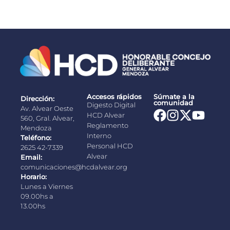
Accesos rápidos
Súmate a la
Dirección:
comunidad
Digesto Digital
Av. Alvear Oeste
HCD Alvear
560, Gral. Alvear,
Reglamento
Mendoza
Interno
Teléfono:
Personal HCD
2625 42-7339
Alvear
Email:
comunicaciones@hcdalvear.org
Horario:
Lunes a Viernes
09.00hs a
13.00hs