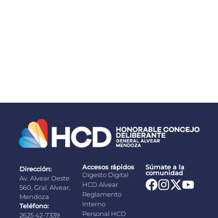
Congreso de Seguridad y Respuesta Integral a
Emergencias de Alta Complejidad
03/08/2026
Accesos rápidos
Súmate a la
Dirección:
comunidad
Digesto Digital
Av. Alvear Oeste
HCD Alvear
560, Gral. Alvear,
Reglamento
Mendoza
Interno
Teléfono:
Personal HCD
2625 42-7339