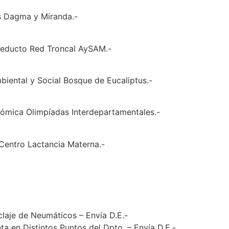
s Dagma y Miranda.-
cueducto Red Troncal AySAM.-
biental y Social Bosque de Eucaliptus.-
ómica Olimpíadas Interdepartamentales.-
 Centro Lactancia Materna.-
laje de Neumáticos – Envía D.E.-
ta en Distintos Puntos del Dpto. – Envía D.E.-