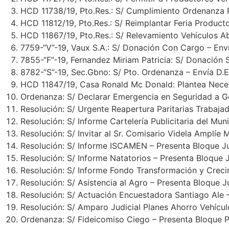
HCD 11738/19, Pto.Res.: S/ Cumplimiento Ordenanza Pi
HCD 11812/19, Pto.Res.: S/ Reimplantar Feria Product
HCD 11867/19, Pto.Res.: S/ Relevamiento Vehículos A
7759-“V”-19, Vaux S.A.: S/ Donación Con Cargo – Enví
7855-“F”-19, Fernandez Miriam Patricia: S/ Donación S
8782-“S”-19, Sec.Gbno: S/ Pto. Ordenanza – Envía D.E
HCD 11847/19, Casa Ronald Mc Donald: Plantea Neces
Ordenanza: S/ Declarar Emergencia en Seguridad a Gen
Resolución: S/ Urgente Reapertura Paritarias Trabajad
Resolución: S/ Informe Cartelería Publicitaria del Muni
Resolución: S/ Invitar al Sr. Comisario Videla Amplíe 
Resolución: S/ Informe ISCAMEN – Presenta Bloque Jus
Resolución: S/ Informe Natatorios – Presenta Bloque Ju
Resolución: S/ Informe Fondo Transformación y Crecim
Resolución: S/ Asistencia al Agro – Presenta Bloque Jus
Resolución: S/ Actuación Encuestadora Santiago Ale – 
Resolución: S/ Amparo Judicial Planes Ahorro Vehícul
Ordenanza: S/ Fideicomiso Ciego – Presenta Bloque P