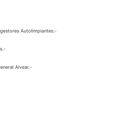
igestores Autolimpiantes.-
s.-
eneral Alvear.-