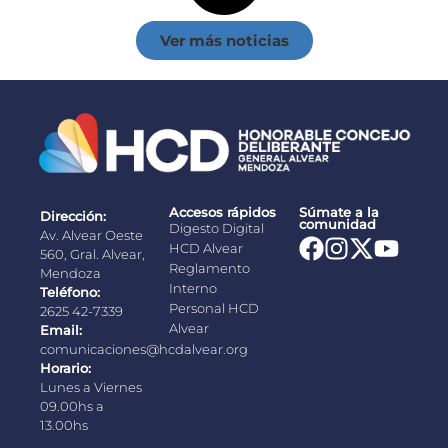
Ver más noticias
Accesos rápidos
Súmate a la
Dirección:
comunidad
Digesto Digital
Av. Alvear Oeste
HCD Alvear
560, Gral. Alvear,
Reglamento
Mendoza
Interno
Teléfono:
Personal HCD
2625 42-7339
Alvear
Email:
comunicaciones@hcdalvear.org
Horario:
Lunes a Viernes
09.00hs a
13.00hs