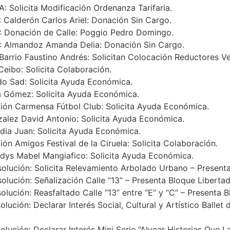
icita Modificación Ordenanza Tarifaria.
derón Carlos Ariel: Donación Sin Cargo.
nación de Calle: Poggio Pedro Domingo.
mandoz Amanda Delia: Donación Sin Cargo.
io Faustino Andrés: Solicitan Colocación Reductores Ve
bo: Solicita Colaboración.
Sad: Solicita Ayuda Económica.
Gómez: Solicita Ayuda Económica.
Carmensa Fútbol Club: Solicita Ayuda Económica.
z David Antonio: Solicita Ayuda Económica.
 Juan: Solicita Ayuda Económica.
igos Festival de la Ciruela: Solicita Colaboración.
 Mabel Mangiafico: Solicita Ayuda Económica.
ión: Solicita Relevamiento Arbolado Urbano – Presenta 
ón: Señalización Calle “13” – Presenta Bloque Libertad
n: Reasfaltado Calle “13” entre “E” y “C” – Presenta Bl
: Declarar Interés Social, Cultural y Artístico Ballet d
n: Declarar Interés Mini Serie “Alvear Historias Que La