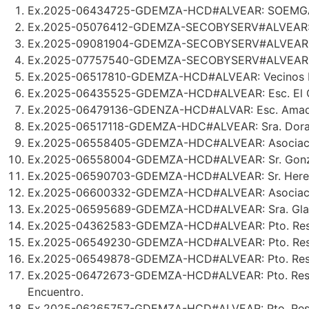
Ex.2025-06434725-GDEMZA-HCD#ALVEAR: SOEMGA: Sol
Ex.2025-05076412-GDEMZA-SECOBYSERV#ALVEAR: Cal
Ex.2025-09081904-GDEMZA-SECOBYSERV#ALVEAR: Do
Ex.2025-07757540-GDEMZA-SECOBYSERV#ALVEAR: Al
Ex.2025-06517810-GDEMZA-HCD#ALVEAR: Vecinos Barr
Ex.2025-06435525-GDEMZA-HCD#ALVEAR: Esc. El Cei
Ex.2025-06479136-GDENZA-HCD#ALVAR: Esc. Amado 
Ex.2025-06517118-GDEMZA-HDC#ALVEAR: Sra. Dora 
Ex.2025-06558405-GDEMZA-HDC#ALVEAR: Asociación 
Ex.2025-06558004-GDEMZA-HCD#ALVEAR: Sr. Gonzale
Ex.2025-06590703-GDEMZA-HCD#ALVEAR: Sr. Heredia
Ex.2025-06600332-GDEMZA-HCD#ALVEAR: Asociación Am
Ex.2025-06595689-GDEMZA-HCD#ALVEAR: Sra. Gladys
Ex.2025-04362583-GDEMZA-HCD#ALVEAR: Pto. Resoluc
Ex.2025-06549230-GDEMZA-HCD#ALVEAR: Pto. Resoluci
Ex.2025-06549878-GDEMZA-HCD#ALVEAR: Pto. Resolució
Ex.2025-06472673-GDEMZA-HCD#ALVEAR: Pto. Resolución
Encuentro.
Ex.2025-06265757-GDEMZA-HCD#ALVEAR: Pto. Resolució