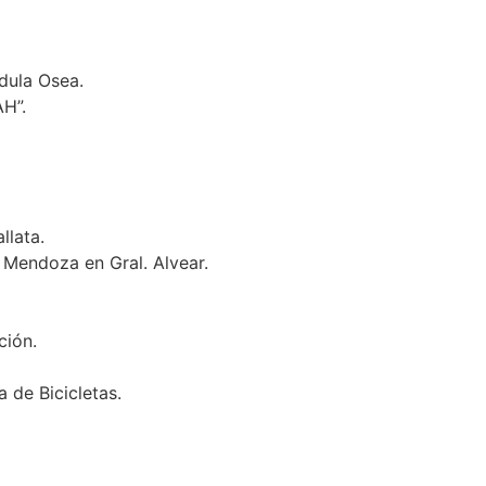
ula Osea.
H”.
lata.
Mendoza en Gral. Alvear.
ción.
de Bicicletas.