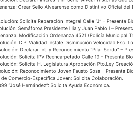
a: Crear Sello Alvearense como Distintivo Oficial del D
ón: Solicita Reparación Integral Calle “J” – Presenta B
n: Semáforos Presidente Illia y Juan Pablo I – Presenta
a: Modificación Ordenanza 4521 (Policía Municipal Trán
n: D.P. Vialidad Instale Disminución Velocidad Esc. Los 
n: Declarar Int. y Reconocimiento “Pilar Sordo” – Prese
ón: Solicita IPV Reencarpetado Calle 19 – Presenta Bloq
n: Solicita H. Legislatura Aprobación Pto.Ley Creación B
ión: Reconocimiento Joven Fausto Sosa – Presenta Bloqu
omercio-Específica Joven: Solicita Colaboración.
“José Hernández”: Solicita Ayuda Económica.