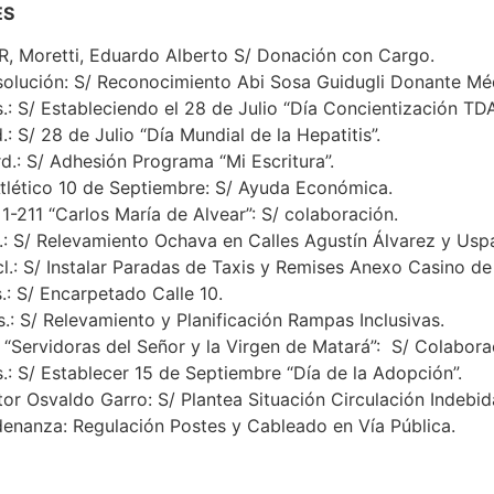
ES
oretti, Eduardo Alberto S/ Donación con Cargo.
ción: S/ Reconocimiento Abi Sosa Guidugli Donante Méd
 Estableciendo el 28 de Julio “Día Concientización TDA
 28 de Julio “Día Mundial de la Hepatitis”.
S/ Adhesión Programa “Mi Escritura”.
tico 10 de Septiembre: S/ Ayuda Económica.
1 “Carlos María de Alvear”: S/ colaboración.
 Relevamiento Ochava en Calles Agustín Álvarez y Uspal
S/ Instalar Paradas de Taxis y Remises Anexo Casino de 
S/ Encarpetado Calle 10.
/ Relevamiento y Planificación Rampas Inclusivas.
rvidoras del Señor y la Virgen de Matará”: S/ Colabora
/ Establecer 15 de Septiembre “Día de la Adopción”.
valdo Garro: S/ Plantea Situación Circulación Indebida 
nza: Regulación Postes y Cableado en Vía Pública.