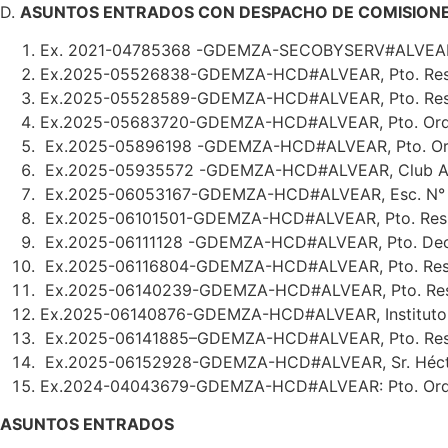
D.
ASUNTOS ENTRADOS CON DESPACHO DE COMISION
Ex. 2021-04785368 -GDEMZA-SECOBYSERV#ALVEAR, M
Ex.2025-05526838-GDEMZA-HCD#ALVEAR, Pto. Resolu
Ex.2025-05528589-GDEMZA-HCD#ALVEAR, Pto. Res.: S/
Ex.2025-05683720-GDEMZA-HCD#ALVEAR, Pto. Ord.: S/
Ex.2025-05896198 -GDEMZA-HCD#ALVEAR, Pto. Ord.: 
Ex.2025-05935572 -GDEMZA-HCD#ALVEAR, Club Atlé
Ex.2025-06053167-GDEMZA-HCD#ALVEAR, Esc. N° 1-21
Ex.2025-06101501-GDEMZA-HCD#ALVEAR, Pto. Res.: S/
Ex.2025-06111128 -GDEMZA-HCD#ALVEAR, Pto. Decl.: 
Ex.2025-06116804-GDEMZA-HCD#ALVEAR, Pto. Res.: 
Ex.2025-06140239-GDEMZA-HCD#ALVEAR, Pto. Res.: S
Ex.2025-06140876-GDEMZA-HCD#ALVEAR, Instituto “Se
Ex.2025-06141885–GDEMZA-HCD#ALVEAR, Pto. Res.: S
Ex.2025-06152928-GDEMZA-HCD#ALVEAR, Sr. Héctor Os
Ex.2024-04043679-GDEMZA-HCD#ALVEAR: Pto. Ordena
ASUNTOS ENTRADOS