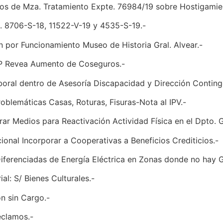
os de Mza. Tratamiento Expte. 76984/19 sobre Hostigamien
. 8706-S-18, 11522-V-19 y 4535-S-19.-
n por Funcionamiento Museo de Historia Gral. Alvear.-
EP Revea Aumento de Coseguros.-
aboral dentro de Asesoría Discapacidad y Dirección Conting
Problemáticas Casas, Roturas, Fisuras-Nota al IPV.-
rar Medios para Reactivación Actividad Física en el Dpto. Gr
ional Incorporar a Cooperativas a Beneficios Crediticios.-
Diferenciadas de Energía Eléctrica en Zonas donde no hay Ga
al: S/ Bienes Culturales.-
n sin Cargo.-
eclamos.-