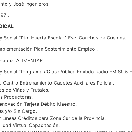
ento y José Ingenieros.
97 .
DICAL
l y Social “Pto. Huerta Escolar”, Esc. Gauchos de Güemes.
 Implementación Plan Sostenimiento Empleo .
Nacional ALIMENTAR.
al y Social “Programa #ClasePública Emitido Radio FM 89.5 
a Centro Entrenamiento Cadetes Auxiliares Policía .
as de Viñas y Frutales.
os Productores.
Renovación Tarjeta Débito Maestro.
es y/o Sin Cargo.
 Líneas Créditos para Zona Sur de la Provincia.
lidad Virtual Capacitación.