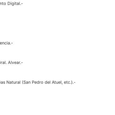
to Digital.-
encia.-
al. Alvear.-
s Natural (San Pedro del Atuel, etc.).-