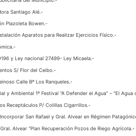
blicitaria del Municipio.-
dora Santiago Alé.-
ón Plazoleta Bowen.-
talación Aparatos para Realizar Ejercicios Físico.-
ómica.-
 9196 y Ley nacional 27499- Ley Micaela.-
entos S/ Flor del Ceibo.-
einoso Calle Bº Los Ranqueles.-
ial y Ambiental 1º Festival “A Defender el Agua” – “El Agu
os Receptáculos P/ Colillas Cigarrillos.-
Incorporar San Rafael y Gral. Alvear en Régimen Patagónic
n Gral. Alvear “Plan Recuperación Pozos de Riego Agrícola.-