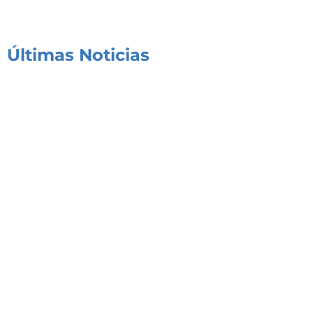
Últimas Noticias
Congreso de Seguridad y Respuesta Integral a
Emergencias de Alta Complejidad
03/08/2026