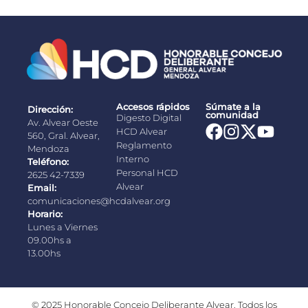
Accesos rápidos
Súmate a la
Dirección:
comunidad
Digesto Digital
Av. Alvear Oeste
HCD Alvear
560, Gral. Alvear,
Reglamento
Mendoza
Interno
Teléfono:
Personal HCD
2625 42-7339
Alvear
Email:
comunicaciones@hcdalvear.org
Horario:
Lunes a Viernes
09.00hs a
13.00hs
© 2025 Honorable Concejo Deliberante Alvear. Todos los